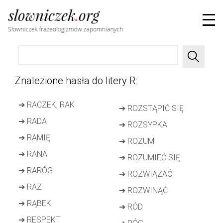
Znalezione hasła do litery R:
➔
RACZEK, RAK
➔
ROZSTĄPIĆ SIĘ
➔
RADA
➔
ROZSYPKA
➔
RAMIĘ
➔
ROZUM
➔
RANA
➔
ROZUMIEĆ SIĘ
➔
RARÓG
➔
ROZWIĄZAĆ
➔
RAZ
➔
ROZWINĄĆ
➔
RĄBEK
➔
RÓD
➔
RESPEKT