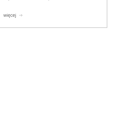
więcej
➔