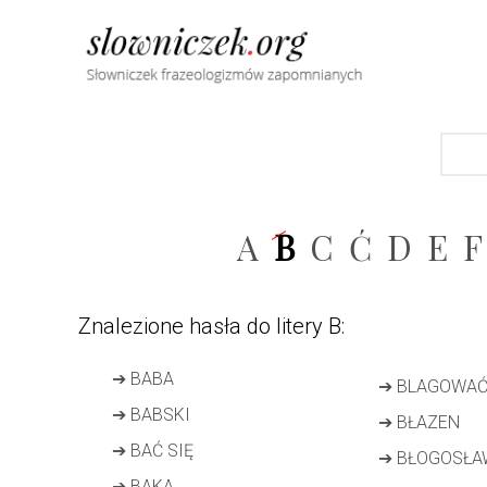
A
B
C
Ć
D
E
F
Znalezione hasła do litery B:
➔
BABA
➔
BLAGOWA
➔
BABSKI
➔
BŁAZEN
➔
BAĆ SIĘ
➔
BŁOGOSŁA
➔
BAKA