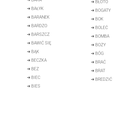
➔
BŁOTO
➔
BAŁYK
➔
BOGATY
➔
BARANEK
➔
BOK
➔
BARDZO
➔
BOLEĆ
➔
BARSZCZ
➔
BOMBA
➔
BAWIĆ SIĘ
➔
BOŻY
➔
BĄK
➔
BÓG
➔
BECZKA
➔
BRAĆ
➔
BEZ
➔
BRAT
➔
BIEC
➔
BREDZIĆ
➔
BIES