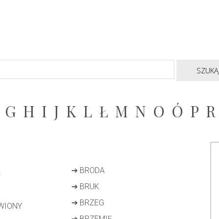
G
H
I
J
K
L
Ł
M
N
O
Ó
P
R
➔
BRODA
Ć
➔
BRUK
➔
BRZEG
WIONY
➔
BRZEMIĘ