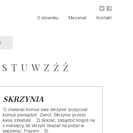
O słowniku
Mecenat
Kontakt
S
T
U
W
Z
Ź
Ż
SKRZYNIA
1) otwierać komuś swe skrzynie ‘pożyczać
komuś pieniądze’. Zwrot. Skrzynia ‘przest.
kasa, szkatuła’. 2) skazać, zasądzić kogoś na
x miesięcy, lat skrzyni ‘skazać na pobyt w
więzieniu’. Frazem. 3)...