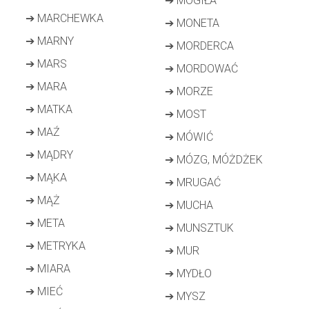
➔
MOGIŁA
➔
MARCHEWKA
➔
MONETA
➔
MARNY
➔
MORDERCA
➔
MARS
➔
MORDOWAĆ
➔
MARA
➔
MORZE
➔
MATKA
➔
MOST
➔
MAŹ
➔
MÓWIĆ
➔
MĄDRY
➔
MÓZG, MÓŻDŻEK
➔
MĄKA
➔
MRUGAĆ
➔
MĄŻ
➔
MUCHA
➔
META
➔
MUNSZTUK
➔
METRYKA
➔
MUR
➔
MIARA
➔
MYDŁO
➔
MIEĆ
➔
MYSZ