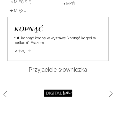
➔
MIEĆ SIĘ
➔
MYŚL
➔
MIĘSO
KOPNĄĆ
euf. kopnąć kogoś w wystawę ‘kopnąć kogoś w
pośladki’. Frazem.
więcej
➔
Przyjaciele słowniczka