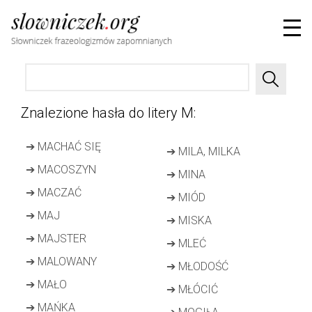
Znalezione hasła do litery M:
➔
MACHAĆ SIĘ
➔
MILA, MILKA
➔
MACOSZYN
➔
MINA
➔
MACZAĆ
➔
MIÓD
➔
MAJ
➔
MISKA
➔
MAJSTER
➔
MLEĆ
➔
MALOWANY
➔
MŁODOŚĆ
➔
MAŁO
➔
MŁÓCIĆ
➔
MAŃKA