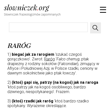
RARÓG
1)
biegać jak za rarogiem
‘szukać czegoś
gorączkowo’. Zwrot.
Raróg
‘
Falco cherrug
, ptak
drapieżny z rodziny sokołów (
Falconidae
), zimujący w
Afryce i Południowej Azji; w Polsce rzadki, ceniony w
dawnym sokolnictwie jako ptak łowczy’.
2)
(ktoś) gapi się, patrzy (na kogoś) jak na raroga
‘ktoś patrzy jak na kogoś osobliwego, bardzo
dziwnego, niespotykanego’. Frazem.
3)
(ktoś) rzadki jak raróg
‘ktoś bardzo rzadko
spotykany. Wyrażenie określające.