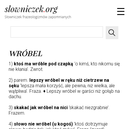
WRÓBEL
1)
ktoś ma wróble pod czapką
‘o kimś, kto nikomu się
nie kłania’. Zwrot.
2) parem.
lepszy wróbel w ręku niż cietrzew na
sęku
‘lepsza mała korzyść, ale pewna, niż wielka, ale
wątpliwa’. Fraza. ♦ Lepszy wróbel w garści niż gołąb na
dachu.
3)
skakać jak wróbel na nici
‘skakać niezgrabnie’.
Frazem.
4)
słowo nie wróbel (u kogoś)
‘ktoś dotrzymuje